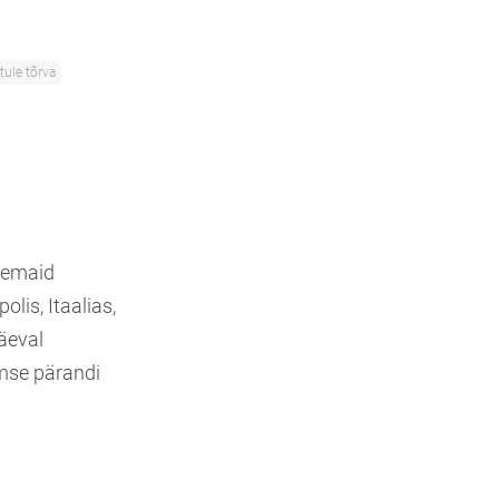
tule tõrva
tsemaid
lis, Itaalias,
päeval
imse pärandi