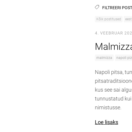
FILTREERI POST
Kõik postitused
eest
4. VEEBRUAR 20
Malmizza
malmizza
napoli pi
Napoli pitsa, t
pitsatraditsioon
kus see sai algu
tunnustatud kui
nimistusse.
Loe lisaks