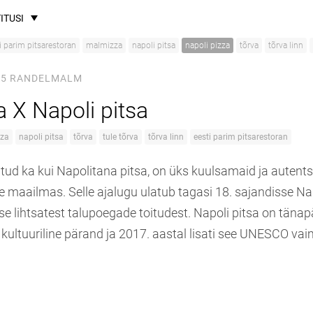
ITUSI
i parim pitsarestoran
malmizza
napoli pitsa
napoli pizza
tõrva
tõrva linn
25
RANDELMALM
 X Napoli pitsa
zza
napoli pitsa
tõrva
tule tõrva
tõrva linn
eesti parim pitsarestoran
untud ka kui Napolitana pitsa, on üks kuulsamaid ja auten
e maailmas. Selle ajalugu ulatub tagasi 18. sajandisse Napo
se lihtsatest talupoegade toitudest. Napoli pitsa on täna
 kultuuriline pärand ja 2017. aastal lisati see UNESCO va